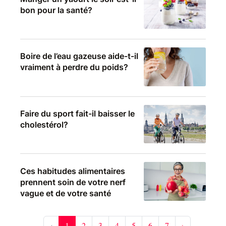
bon pour la santé?
Boire de l’eau gazeuse aide-t-il
vraiment à perdre du poids?
Faire du sport fait-il baisser le
cholestérol?
Ces habitudes alimentaires
prennent soin de votre nerf
vague et de votre santé
‹
1
2
3
4
5
6
7
›