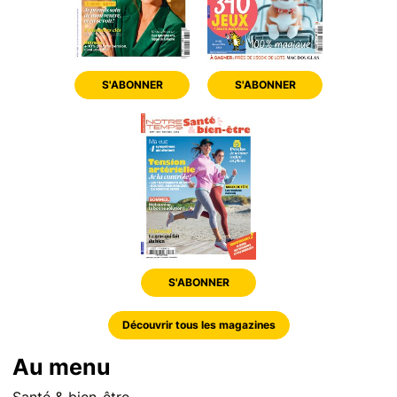
S'ABONNER
S'ABONNER
S'ABONNER
Découvrir tous les magazines
Au menu
Santé & bien-être