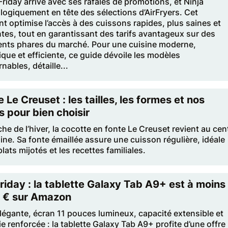
Friday arrive avec ses rafales de promotions, et Ninja
logiquement en tête des sélections d’AirFryers. Cet
 optimise l’accès à des cuissons rapides, plus saines et
tes, tout en garantissant des tarifs avantageux sur des
nts phares du marché. Pour une cuisine moderne,
ue et efficiente, ce guide dévoile les modèles
nables, détaille...
 Le Creuset : les tailles, les formes et nos
s pour bien choisir
che de l’hiver, la cocotte en fonte Le Creuset revient au cen
sine. Sa fonte émaillée assure une cuisson régulière, idéale
plats mijotés et les recettes familiales.
riday : la tablette Galaxy Tab A9+ est à moins
 € sur Amazon
élégante, écran 11 pouces lumineux, capacité extensible et
 renforcée : la tablette Galaxy Tab A9+ profite d’une offre