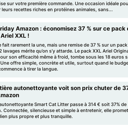
ise sur votre première commande. Une occasion idéale pou
 leurs recettes riches en protéines animales, sans...
Friday Amazon : économisez 37 % sur ce pack
 Ariel XXL !
e fait rarement la une, mais une remise de 37 % sur un pack
 lavages mérite qu’on s’y attarde. Le pack XXL Ariel Origina
ur son efficacité même à froid, tombe sous les 18 euros s
ne offre simple, concrète et utile, surtout quand le budg
ommence à tirer la langue.
itière autonettoyante voit son prix chuter de 3
Amazon
e autonettoyante Smart Cat Litter passe à 314 € soit 37% de
. Connectée, silencieuse et simple à entretenir, elle prome
ien plus propre et plus tranquille.