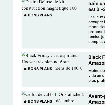
Idée ca
est à -
🔥 BONS PLANS
Les jeux 
occuper 
mode d’e
propose l
remise ju
complet q
Black F
Amazon
🔥 BONS PLANS
Moins de 
vide en u
plus prat
Avant-p
🔥 BONS PLANS
Amazon