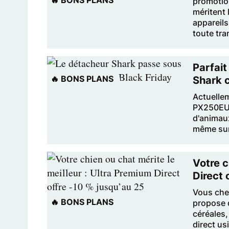
🔥 BONS PLANS
promotion
méritent 
appareils
toute tra
Parfait
🔥 BONS PLANS
Shark c
Actuellem
PX250EUT 
d'animau
même sur 
Votre c
Direct 
Vous che
🔥 BONS PLANS
propose d
céréales,
direct u