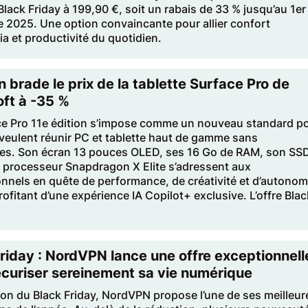
ack Friday à 199,90 €, soit un rabais de 33 % jusqu’au 1er
 2025. Une option convaincante pour allier confort
a et productivité du quotidien.
brade le prix de la tablette Surface Pro de
ft à -35 %
ce Pro 11e édition s’impose comme un nouveau standard p
veulent réunir PC et tablette haut de gamme sans
tes. Son écran 13 pouces OLED, ses 16 Go de RAM, son SSD
n processeur Snapdragon X Elite s’adressent aux
nnels en quête de performance, de créativité et d’autonom
rofitant d’une expérience IA Copilot+ exclusive. L’offre Blac
riday : NordVPN lance une offre exceptionnell
écuriser sereinement sa vie numérique
ion du Black Friday, NordVPN propose l’une de ses meilleur