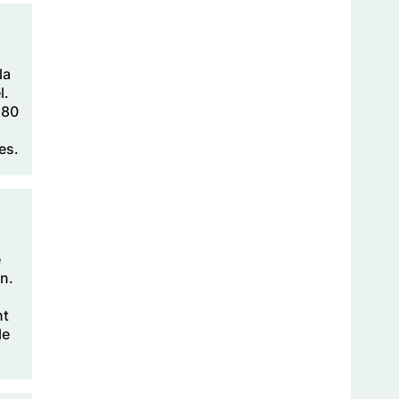
la
l.
180
.
es.
e
en.
nt
le