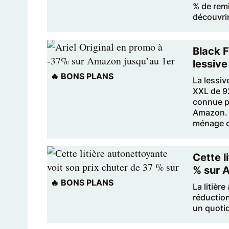
% de rem
découvrir
Black 
lessive
🔥 BONS PLANS
La lessiv
XXL de 92
connue po
Amazon. U
ménage c
Cette l
% sur 
🔥 BONS PLANS
La litièr
réduction
un quotid