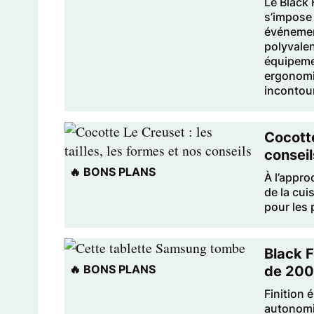
Le Black 
s’impose 
événement
polyvalen
équipeme
ergonomiq
incontour
Cocotte
conseil
🔥 BONS PLANS
À l’appro
de la cui
pour les 
Black F
🔥 BONS PLANS
de 200
Finition 
autonomie