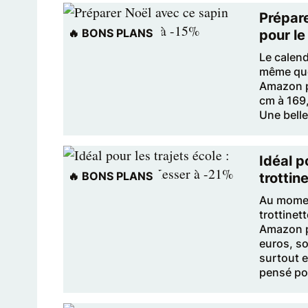
Prépar
🔥 BONS PLANS
pour le
Le calend
même ques
Amazon p
cm à 169,
Une belle
Idéal p
🔥 BONS PLANS
trottin
Au momen
trottinet
Amazon pr
euros, so
surtout e
pensé pou