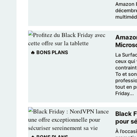
Amazon Bl
décembre
multimédi
Amazon 
Microso
🔥 BONS PLANS
La Surfa
ceux qui 
contrain
To et so
professio
tout en p
Friday...
Black F
pour s
À l’occas