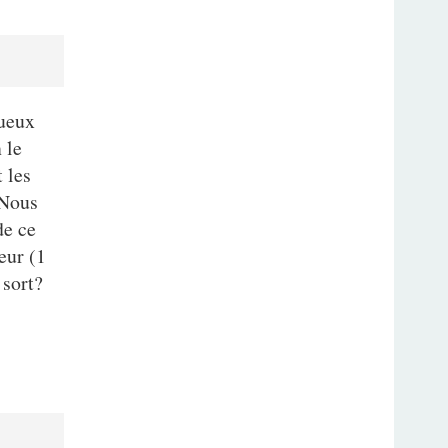
tueux
 le
t les
 Nous
de ce
eur (1
 sort?