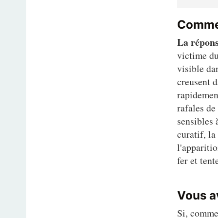
Commen
La répons
victime du
visible da
creusent d
rapidement
rafales de 
sensibles 
curatif, l
l'appariti
fer et ten
Vous a
Si, comme 