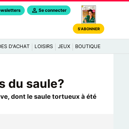
Se connecter
wsletters
S'ABONNER
DES D'ACHAT
LOISIRS
JEUX
BOUTIQUE
s du saule?
ve, dont le saule tortueux à été