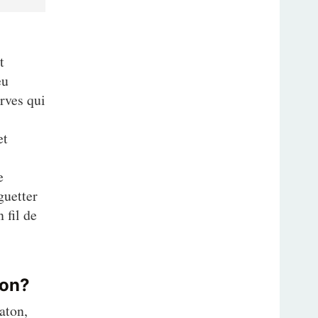
t
eu
arves qui
et
s
e
guetter
 fil de
ton?
aton,