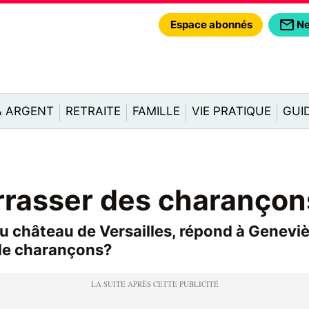
Espace abonnés
Ne
& ARGENT
RETRAITE
FAMILLE
VIE PRATIQUE
GUI
rasser des charançon
 du château de Versailles, répond à Geneviè
l de charançons?